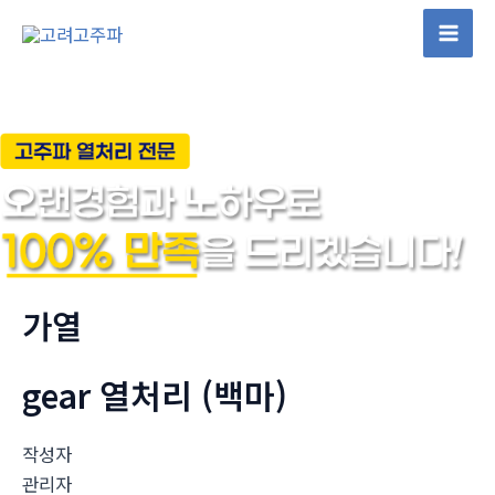
콘
텐
Mai
츠
Men
로
건
너
뛰
기
가열
gear 열처리 (백마)
작성자
관리자