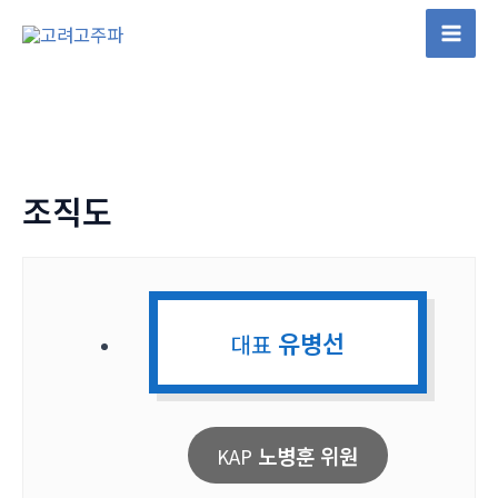
콘
텐
Mai
츠
Men
로
건
너
뛰
조직도
기
유병선
대표
노병훈 위원
KAP