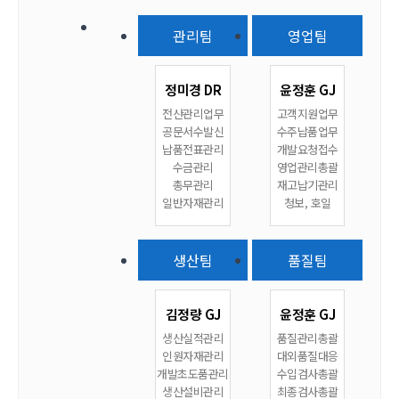
관리팀
영업팀
정미경 DR
윤정훈 GJ
전산관리업무
고객지원업무
공문서수발신
수주납품업무
납품전표관리
개발요청접수
수금관리
영업관리총괄
총무관리
재고납기관리
일반자재관리
청보, 호일
생산팀
품질팀
김정량 GJ
윤정훈 GJ
생산실적관리
품질관리총괄
인원자재관리
대외품질대응
개발초도품관리
수입검사총괄
생산설비관리
최종검사총괄